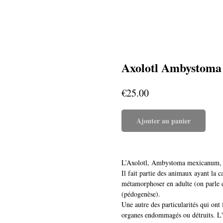
Axolotl Ambystoma
€
25.00
Ajouter au panier
L’Axolotl, Ambystoma mexicanum, es
Il fait partie des animaux ayant la ca
métamorphoser en adulte (on parle de
(pédogenèse).
Une autre des particularités qui ont f
organes endommagés ou détruits. L'a