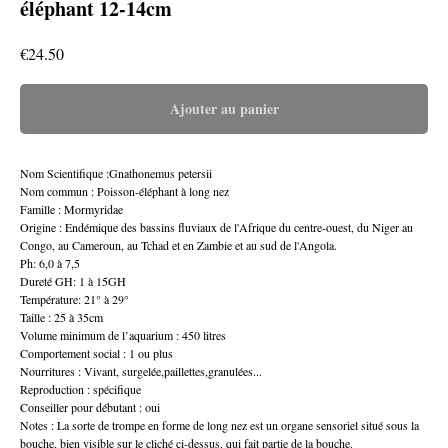
éléphant 12-14cm
€
24.50
Ajouter au panier
Nom Scientifique :Gnathonemus petersii
Nom commun : Poisson-éléphant à long nez
Famille : Mormyridae
Origine : Endémique des bassins fluviaux de l'Afrique du centre-ouest, du Niger au
Congo, au Cameroun, au Tchad et en Zambie et au sud de l'Angola.
Ph: 6,0 à 7,5
Dureté GH: 1 à 15GH
Température: 21° à 29°
Taille : 25 à 35cm
Volume minimum de l’aquarium : 450 litres
Comportement social : 1 ou plus
Nourritures : Vivant, surgelée,paillettes,granulées...
Reproduction : spécifique
Conseiller pour débutant : oui
Notes : La sorte de trompe en forme de long nez est un organe sensoriel situé sous la
bouche, bien visible sur le cliché ci-dessus, qui fait partie de la bouche.