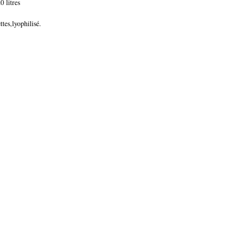
 litres
ttes,lyophilisé.