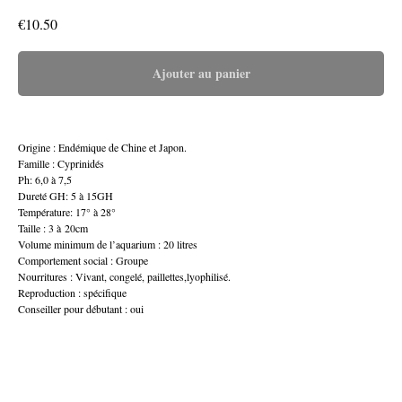
€
10.50
Ajouter au panier
Origine : Endémique de Chine et Japon.
Famille : Cyprinidés
Ph: 6,0 à 7,5
Dureté GH: 5 à 15GH
Température: 17° à 28°
Taille : 3 à 20cm
Volume minimum de l’aquarium : 20 litres
Comportement social : Groupe
Nourritures : Vivant, congelé, paillettes,lyophilisé.
Reproduction : spécifique
Conseiller pour débutant : oui