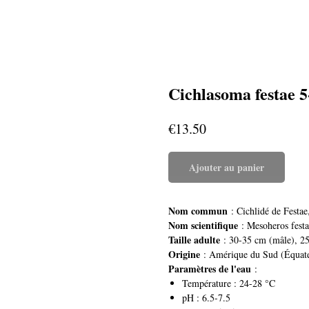
Cichlasoma festae 
€
13.50
Ajouter au panier
Nom commun
: Cichlidé de Festae
Nom scientifique
: Mesoheros festa
Taille adulte
: 30-35 cm (mâle), 25
Origine
: Amérique du Sud (Équate
Paramètres de l'eau
:
Température : 24-28 °C
pH : 6.5-7.5