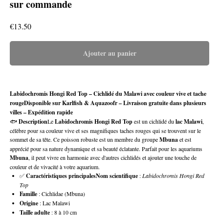
sur commande
€
13.50
Ajouter au panier
Labidochromis Hongi Red Top – Cichlidé du Malawi avec couleur vive et tache
rougeDisponible sur Karlfish & Aquazoofr – Livraison gratuite dans plusieurs
villes – Expédition rapide
🐟
Description
Le
Labidochromis Hongi Red Top
est un cichlidé du
lac Malawi
,
célèbre pour sa couleur vive et ses magnifiques taches rouges qui se trouvent sur le
sommet de sa tête. Ce poisson robuste est un membre du groupe
Mbuna
et est
apprécié pour sa nature dynamique et sa beauté éclatante. Parfait pour les aquariums
Mbuna
, il peut vivre en harmonie avec d'autres cichlidés et ajouter une touche de
couleur et de vivacité à votre aquarium.
✅
Caractéristiques principalesNom scientifique
:
Labidochromis Hongi Red
Top
Famille
: Cichlidae (Mbuna)
Origine
: Lac Malawi
Taille adulte
: 8 à 10 cm