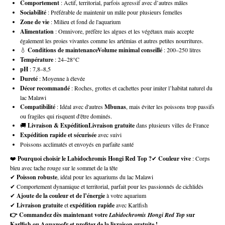
Comportement
: Actif, territorial, parfois agressif avec d’autres mâles
Sociabilité
: Préférable de maintenir un mâle pour plusieurs femelles
Zone de vie
: Milieu et fond de l'aquarium
Alimentation
: Omnivore, préfère les algues et les végétaux mais accepte
également les proies vivantes comme les artémias et autres petites nourritures.
💧
Conditions de maintenanceVolume minimal conseillé
: 200–250 litres
Température
: 24–28°C
pH
: 7,8–8,5
Dureté
: Moyenne à élevée
Décor recommandé
: Roches, grottes et cachettes pour imiter l’habitat naturel du
lac Malawi
Compatibilité
: Idéal avec d'autres
Mbunas
, mais éviter les poissons trop passifs
ou fragiles qui risquent d'être dominés.
🚚
Livraison & ExpéditionLivraison gratuite
dans plusieurs villes de France
Expédition rapide et sécurisée
avec suivi
Poissons acclimatés et envoyés en parfaite santé
❤️
Pourquoi choisir le Labidochromis Hongi Red Top ?
✔
Couleur vive
: Corps
bleu avec tache rouge sur le sommet de la tête
✔
Poisson robuste
, idéal pour les aquariums du lac Malawi
✔ Comportement dynamique et territorial, parfait pour les passionnés de cichlidés
✔
Ajoute de la couleur et de l’énergie
à votre aquarium
✔
Livraison gratuite
et
expédition rapide
avec Karlfish
👉 Commandez dès maintenant votre
Labidochromis Hongi Red Top
sur
Karlfish ou Aquazoofr et profitez de la livraison gratuite !