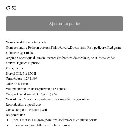
€
7.50
Ajouter au panier
Nom Scientifique : Garra rufa
Nom commun : Poisson docteur,Fish pédicure,Doctor fish, Fish pedicure, Red garra.
Famille : Cyprinidae
Origine : Edémique d'Eurasie, venant des bassins de Jordanie, de l'Oronte, et des
fleuves Tigre et Euphrate.
Ph: 5,5 à 7,5
Dureté GH: 3 à 15GH
Température: 12° à 30°
Taille : 8 à 14cm
Volume minimum de l’aquarium : 120 litres
Comportement social : Grégaire (> 6)
Nourritures : Vivant, surgelée,vers de vase,artémias,spiruline.
Reproduction : spécifique
Conseiller pour débutant : Oui
Disponibilité :
Chez Karlfish Aquazoo, poissons acclimatés et en pleine forme
Livraison express 24h dans toute la France