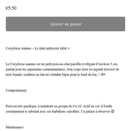
€
5.50
Ajouter au panier
Corydoras nannus – Le mini nettoyeur idéal ⭐
Le Corydoras nannus est un petit poisson-chat paisible et élégant d’environ 3 cm,
parfait pour les aquariums communautaires. Son corps doré ou argenté traversé de
trois bandes sombres en fait un véritable bijou pour le fond du bac ✨🐟
Comportement
Poisson très pacifique, à maintenir en groupe de 6 à 10. Actif au sol, il fouille
constamment le substrat avec ses barbillons sensibles. Un plaisir à observer 😍
Maintenance