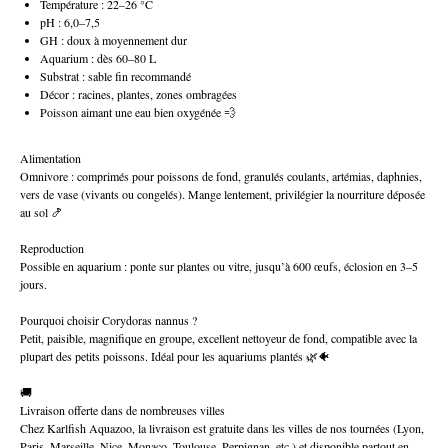
Température : 22–26 °C
pH : 6,0–7,5
GH : doux à moyennement dur
Aquarium : dès 60–80 L
Substrat : sable fin recommandé
Décor : racines, plantes, zones ombragées
Poisson aimant une eau bien oxygénée 💨
Alimentation
Omnivore : comprimés pour poissons de fond, granulés coulants, artémias, daphnies,
vers de vase (vivants ou congelés). Mange lentement, privilégier la nourriture déposée
au sol 🍤
Reproduction
Possible en aquarium : ponte sur plantes ou vitre, jusqu’à 600 œufs, éclosion en 3–5
jours.
Pourquoi choisir Corydoras nannus ?
Petit, paisible, magnifique en groupe, excellent nettoyeur de fond, compatible avec la
plupart des petits poissons. Idéal pour les aquariums plantés 🌿🐠
🚚
Livraison offerte dans de nombreuses villes
Chez Karlfish Aquazoo, la livraison est gratuite dans les villes de nos tournées (Lyon,
Paris, Marseille, Nice, Monaco, Toulouse, Perpignan, etc.) et disponible partout en