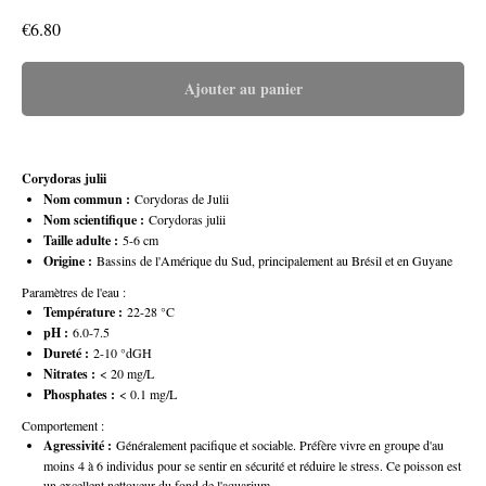
€
6.80
Ajouter au panier
Corydoras julii
Nom commun :
Corydoras de Julii
Nom scientifique :
Corydoras julii
Taille adulte :
5-6 cm
Origine :
Bassins de l'Amérique du Sud, principalement au Brésil et en Guyane
Paramètres de l'eau :
Température :
22-28 °C
pH :
6.0-7.5
Dureté :
2-10 °dGH
Nitrates :
< 20 mg/L
Phosphates :
< 0.1 mg/L
Comportement :
Agressivité :
Généralement pacifique et sociable. Préfère vivre en groupe d'au
moins 4 à 6 individus pour se sentir en sécurité et réduire le stress. Ce poisson est
un excellent nettoyeur du fond de l'aquarium.