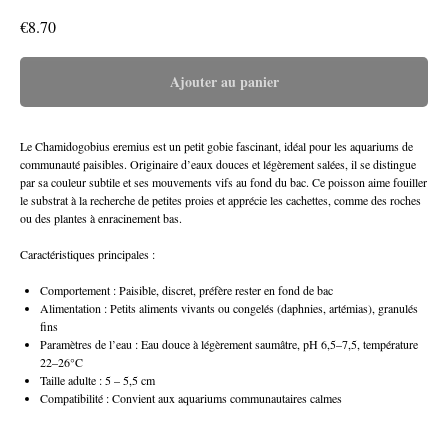
€
8.70
Ajouter au panier
Le Chamidogobius eremius est un petit gobie fascinant, idéal pour les aquariums de
communauté paisibles. Originaire d’eaux douces et légèrement salées, il se distingue
par sa couleur subtile et ses mouvements vifs au fond du bac. Ce poisson aime fouiller
le substrat à la recherche de petites proies et apprécie les cachettes, comme des roches
ou des plantes à enracinement bas.
Caractéristiques principales :
Comportement : Paisible, discret, préfère rester en fond de bac
Alimentation : Petits aliments vivants ou congelés (daphnies, artémias), granulés
fins
Paramètres de l’eau : Eau douce à légèrement saumâtre, pH 6,5–7,5, température
22–26°C
Taille adulte : 5 – 5,5 cm
Compatibilité : Convient aux aquariums communautaires calmes