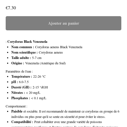
€
7.30
Ajouter au panier
:
Corydoras Black Venezuela
Nom commun :
Corydoras aeneus Black Venezuela
Nom scientifique :
Corydoras aeneus
Taille adulte :
5-7 cm
Origine :
Venezuela (Amérique du Sud)
Paramètres de l'eau :
Température :
22-26 °C
pH :
6.0-7.5
Dureté (GH) :
2-15 °dGH
Nitrates :
< 20 mg/L
Phosphates :
< 0.1 mg/L
Comportement :
Paisible
et sociable. Il est recommandé de maintenir ce corydoras en groupe de 6
individus ou plus pour qu'il se sente en sécurité et pour éviter le stress.
Compatibilité :
Peut cohabiter avec une grande variété de poissons
communautaires pacifiques et d'autres espèces de corydoras. Évitez les poissons