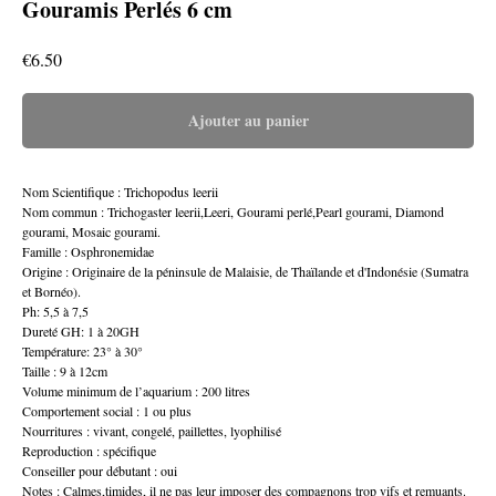
Gouramis Perlés 6 cm
€
6.50
Ajouter au panier
Nom Scientifique : Trichopodus leerii
Nom commun : Trichogaster leerii,Leeri, Gourami perlé,Pearl gourami, Diamond
gourami, Mosaic gourami.
Famille : Osphronemidae
Origine : Originaire de la péninsule de Malaisie, de Thaïlande et d'Indonésie (Sumatra
et Bornéo).
Ph: 5,5 à 7,5
Dureté GH: 1 à 20GH
Température: 23° à 30°
Taille : 9 à 12cm
Volume minimum de l’aquarium : 200 litres
Comportement social : 1 ou plus
Nourritures : vivant, congelé, paillettes, lyophilisé
Reproduction : spécifique
Conseiller pour débutant : oui
Notes : Calmes,timides, il ne pas leur imposer des compagnons trop vifs et remuants.