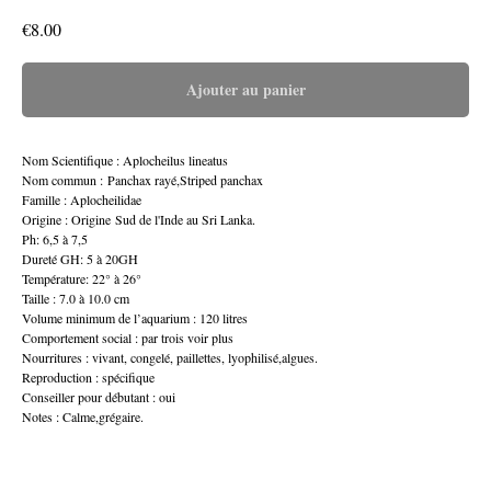
€
8.00
Ajouter au panier
Nom Scientifique : Aplocheilus lineatus
Nom commun : Panchax rayé,Striped panchax
Famille : Aplocheilidae
Origine : Origine Sud de l'Inde au Sri Lanka.
Ph: 6,5 à 7,5
Dureté GH: 5 à 20GH
Température: 22° à 26°
Taille : 7.0 à 10.0 cm
Volume minimum de l’aquarium : 120 litres
Comportement social : par trois voir plus
Nourritures : vivant, congelé, paillettes, lyophilisé,algues.
Reproduction : spécifique
Conseiller pour débutant : oui
Notes : Calme,grégaire.