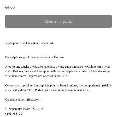
€
4.00
Ajouter au panier
Xiphophorus helleri – Koi Kohaku WG
Porte-épée rouge et blanc – variété Koi Kohaku
Ajoutez une touche d’élégance japonaise à votre aquarium avec le Xiphophorus helleri
– Koi Kohaku, une variété exceptionnelle de porte-épée aux couleurs éclatantes rouge
vif et blanc nacré, inspirée des célèbres carpes Koi.
Ce poisson tropical est très apprécié pour sa beauté unique, son comportement paisible
et sa facilité d’entretien. Parfait pour les aquariums communautaires.
Caractéristiques principales :
• Température idéale : 22–28 °C
• pH : 6.8–7.8