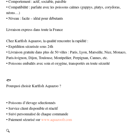
• Comportement : actif, sociable, paisible
• Compatibilité : parfaite avec les poissons calmes (guppys, platys, corydoras,
néons…)
• Niveau : facile – idéal pour débutants
Livraison express dans toute la France
Chez Karlfish Aquazoo, la qualité rencontre la rapidité :
• Expédition sécurisée sous 24h
• Livraison gratuite dans plus de 50 villes : Paris, Lyon, Marseille, Nice, Monaco,
ParisAvignon, Dijon, Toulouse, Montpellier, Perpignan, Cannes, etc.
• Poissons emballés avec soin et oxygène, transportés en toute sécurité
🐟
Pourquoi choisir Karlfish Aquazoo ?
• Poissons d’élevage sélectionnés
• Service client disponible et réactif
• Suivi personnalisé de chaque commande
• Paiement sécurisé sur
www.aquazoofr.com
🔍