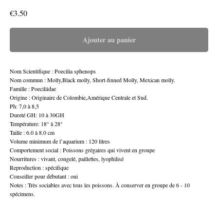
€
3.50
Ajouter au panier
Nom Scientifique : Poecilia sphenops
Nom commun : Molly,Black molly, Short-finned Molly, Mexican molly.
Famille : Poeciliidae
Origine : Originaire de Colombie,Amérique Centrale et Sud.
Ph: 7,0 à 8,5
Dureté GH: 10 à 30GH
Température: 18° à 28°
Taille : 6.0 à 8.0 cm
Volume minimum de l’aquarium : 120 litres
Comportement social : Poissons grégaires qui vivent en groupe
Nourritures : vivant, congelé, paillettes, lyophilisé
Reproduction : spécifique
Conseiller pour débutant : oui
Notes : Très sociables avec tous les poissons. À conserver en groupe de 6 - 10
spécimens.