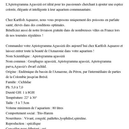
L’Apistogramma Agassizii est idéal pour les passionnés cherchant à ajouter une espèce
colorée, élégante et intelligente à leur aquarium communautaire.
Chez Karlfish Aquazoo, nous vous proposons uniquement des poissons en parfaite
santé, élevés dans des conditions optimales.
Bénéficiez aussi de notre livraison gratuite dans de nombreuses villes en France lors
de nos tournées régulières !
Commandez votre Apistogramma Agassizii dès aujourd’hui chez Karlfish Aquazoo et
laissez entrer toute la beauté de l’Amazonie dans votre aquarium !
Nom Scientifique : Apistogramma agassizii
Nom commun : Geophagus agassizii, Apistogramma agassizi, Apistogramma
parva,Agassiz's dwarf cichlid.
Origine : Endémique du bassin de l'Amazone, du Pérou, par l'intermédiaire de parties
de la Colombie jusqu'au Brésil.
Famille : Cichlidae
Ph: 5,0 à 7,0
Dureté GH: 1 à 8GH
Température: 22° à 30°
Taille : 5 à 7.5cm
Volume minimum de l’aquarium : 80 litres
Comportement social : Trio-Harem
Nourritures : Vivant, congelé, paillettes,lyophilisé,spiruline.
Reproduction : spécifique
Conseiller pour débutant : oui