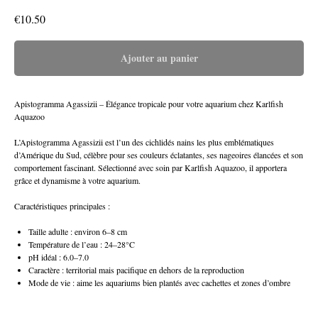
€
10.50
Ajouter au panier
Apistogramma Agassizii – Élégance tropicale pour votre aquarium chez Karlfish
Aquazoo
L’Apistogramma Agassizii est l’un des cichlidés nains les plus emblématiques
d’Amérique du Sud, célèbre pour ses couleurs éclatantes, ses nageoires élancées et son
comportement fascinant. Sélectionné avec soin par Karlfish Aquazoo, il apportera
grâce et dynamisme à votre aquarium.
Caractéristiques principales :
Taille adulte : environ 6–8 cm
Température de l’eau : 24–28°C
pH idéal : 6.0–7.0
Caractère : territorial mais pacifique en dehors de la reproduction
Mode de vie : aime les aquariums bien plantés avec cachettes et zones d’ombre