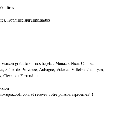
0 litres
tes, lyophilisé,spiruline,algues.
livraison gratuite sur nos trajets : Monaco, Nice, Cannes,
les, Salon-de-Provence, Aubagne, Valence, Villefranche, Lyon,
s, Clermont-Ferrand. etc
oisson
://aquazoofr.com et recevez votre poisson rapidement !