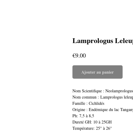
Lamprologus Leleu
€
9.00
Ajouter au panier
Nom Scientifique : Neolamprologus 
Nom commun : Lamprologus leleupi
Famille : Cichlidés
Origine : Endémique du lac Tangan
Ph: 7,5 à 8,5
Dureté GH: 10 à 25GH
Température: 25° à 26°